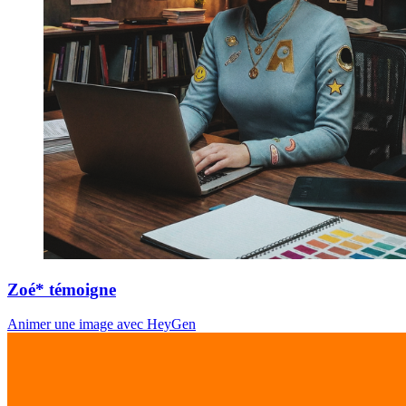
Zoé* témoigne
Animer une image avec HeyGen