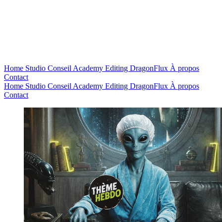
Home
Studio
Conseil
Academy
Editing
DragonFlux
À propos
Contact
Home
Studio
Conseil
Academy
Editing
DragonFlux
À propos
Contact