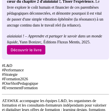
cœur du chapitre 2 d'
aiaiaiaiai !
, Tisser l'expérience. 
Le 
livre explore le coût humain et financier de ces parenthèses 
pédagogiques déconnectées, et démontre pourquoi il est vital 
de passer d'une simple vibration éphémère (la résonance) à un 
ancrage continu dans le travail réel (la reliance).
aiaiaiaiai ! – Apprendre et partager le savoir dans un monde 
liquide
, Yann Bonizec, Éditions Fluxus Mentis, 2025.
Découvrir le livre
#L&D
#Performance
#Strategie
#Formation2026
#OneShotPedagogique
#EvenementFormation
ATAWAK accompagne les équipes L&D, les organismes de
formation et les consultants-formateurs indépendants pour valoriser
et digitaliser leurs offres de formation : learning design, formations