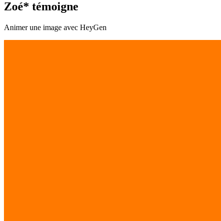
Zoé* témoigne
Animer une image avec HeyGen