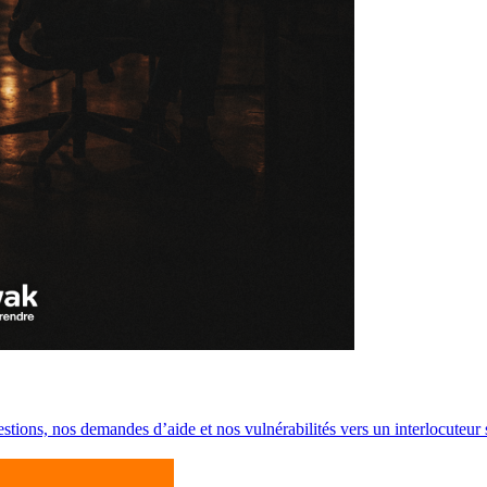
estions, nos demandes d’aide et nos vulnérabilités vers un interlocuteur 