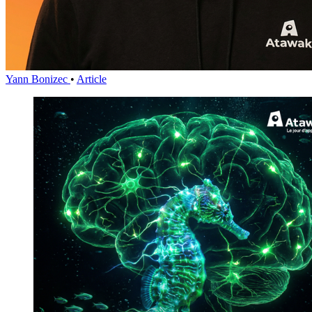
Yann Bonizec
•
Article