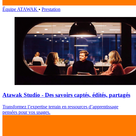
Équipe ATAWAK
•
Prestation
Atawak Studio - Des savoirs captés, édités, partagés
Transformez l’expertise terrain en ressources d’apprentissage
pensées pour vos usages.