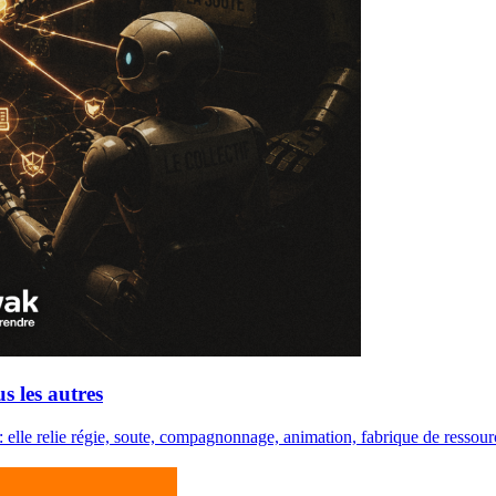
s les autres
 : elle relie régie, soute, compagnonnage, animation, fabrique de ressour