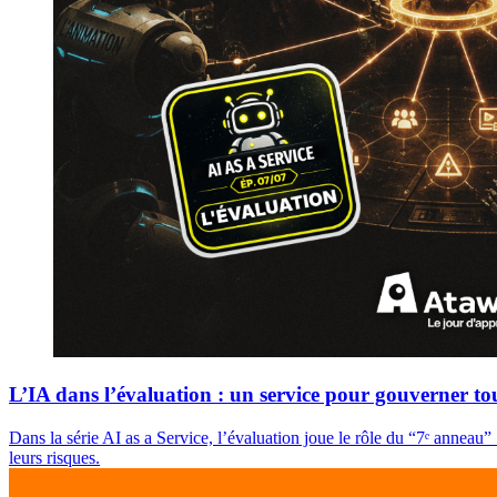
L’IA dans l’évaluation : un service pour gouverner tou
Dans la série AI as a Service, l’évaluation joue le rôle du “7ᵉ anneau”
leurs risques.