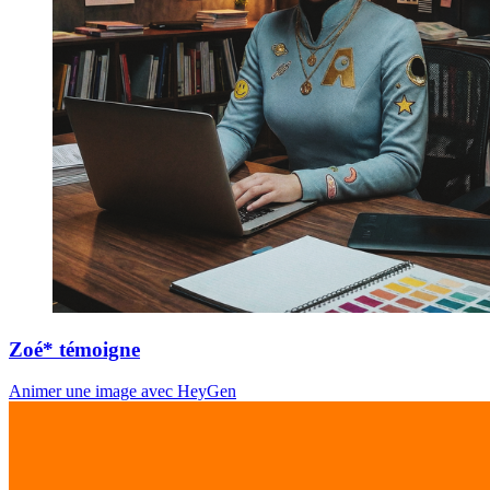
Zoé* témoigne
Animer une image avec HeyGen