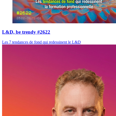
L&D, be trendy #2622
Les 7 tendances de fond qui redessinent le L&D