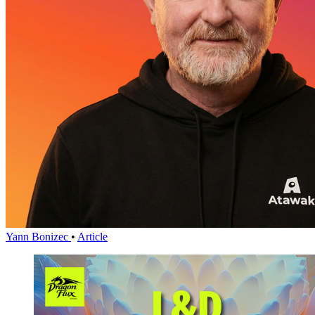
Yann Bonizec
•
Article