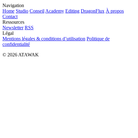
Navigation
Home
Studio
Conseil
Academy
Editing
DragonFlux
À propos
Contact
Ressources
Newsletter
RSS
Légal
Mentions légales & conditions d’utilisation
Politique de
confidentialité
© 2026 ATAWAK