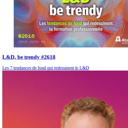
L&D, be trendy #2618
Les 7 tendances de fond qui redessinent le L&D