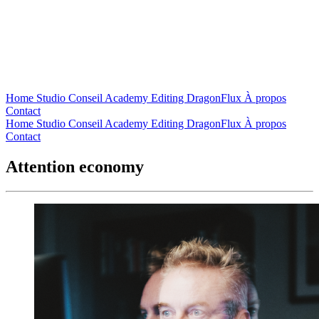
Home
Studio
Conseil
Academy
Editing
DragonFlux
À propos
Contact
Home
Studio
Conseil
Academy
Editing
DragonFlux
À propos
Contact
Attention economy