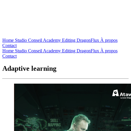
Home
Studio
Conseil
Academy
Editing
DragonFlux
À propos
Contact
Home
Studio
Conseil
Academy
Editing
DragonFlux
À propos
Contact
Adaptive learning