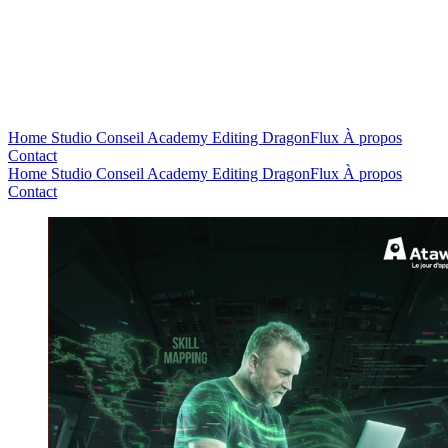
Home
Studio
Conseil
Academy
Editing
DragonFlux
À propos
Contact
Home
Studio
Conseil
Academy
Editing
DragonFlux
À propos
Contact