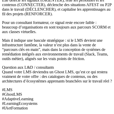
Elle détecte les signaux (ORIENTER), relie les personnes et les
contenus (CONNECTER), déclenche des situations AFEST ou P2P
dans le travail (DÉCLENCHER), et capitalise les apprentissages au
fil des projets (RENFORCER).
Pour un consultant formateur, ce signal reste encore faible :
beaucoup d’organisations en sont toujours aux parcours SCORM et
aux classes virtuelles.
Mais il indique une bascule stratégique : si le LMS devient une
infrastructure fantôme, la valeur n’est plus dans la vente de
“parcours clés en main”, mais dans la conception de systèmes de
remédiation intégrés aux environnements de travail (Slack, Teams,
outils métier), alignés sur les vrais points de friction.
Question aux L&D / consultants
Quand votre LMS deviendra un Ghost LMS, qu’est ce qui restera
vraiment de votre offre : des catalogues de contenus, ou des
architectures d’écosystèmes apprenants branchées sur le travail réel ?
#LMS
#GhostLMS
#AdaptiveLearning
#LearningEcosystems
#IAetFormation