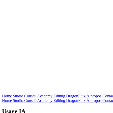
Home
Studio
Conseil
Academy
Editing
DragonFlux
À propos
Contac
Home
Studio
Conseil
Academy
Editing
DragonFlux
À propos
Contac
Usage IA