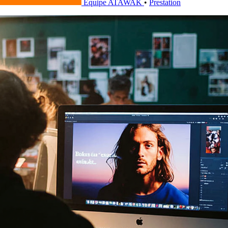
Équipe ATAWAK
•
Prestation