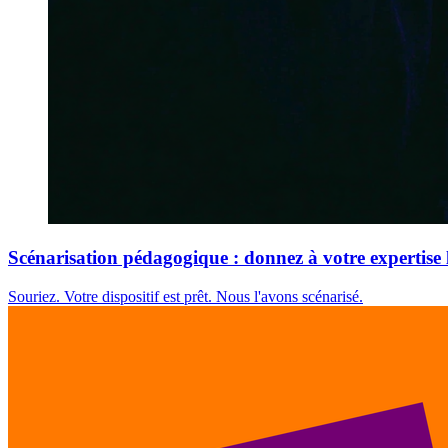
Scénarisation pédagogique : donnez à votre expertise l
Souriez. Votre dispositif est prêt. Nous l'avons scénarisé.