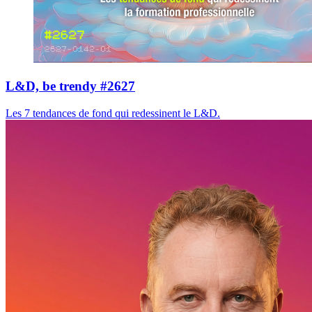
L&D, be trendy #2627
Les 7 tendances de fond qui redessinent le L&D.