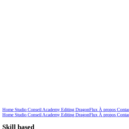
Home
Studio
Conseil
Academy
Editing
DragonFlux
À propos
Contac
Home
Studio
Conseil
Academy
Editing
DragonFlux
À propos
Contac
Skill based