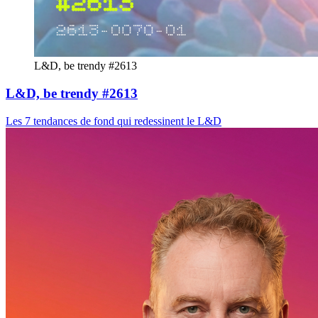
L&D, be trendy #2613
L&D, be trendy #2613
Les 7 tendances de fond qui redessinent le L&D