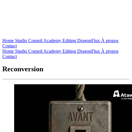
Home
Studio
Conseil
Academy
Editing
DragonFlux
À propos
Contact
Home
Studio
Conseil
Academy
Editing
DragonFlux
À propos
Contact
Reconversion