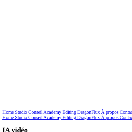
Home
Studio
Conseil
Academy
Editing
DragonFlux
À propos
Contac
Home
Studio
Conseil
Academy
Editing
DragonFlux
À propos
Contac
IA vidéo