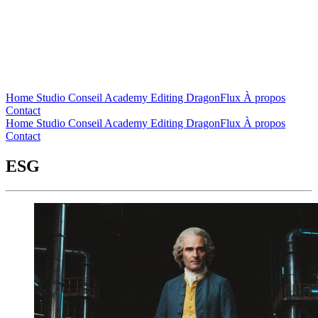
Home
Studio
Conseil
Academy
Editing
DragonFlux
À propos
Contact
Home
Studio
Conseil
Academy
Editing
DragonFlux
À propos
Contact
ESG