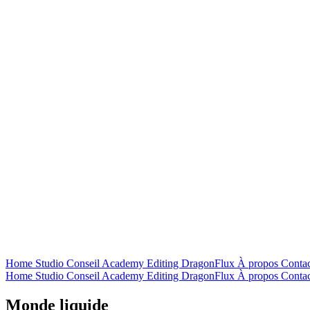
Home
Studio
Conseil
Academy
Editing
DragonFlux
À propos
Contac
Home
Studio
Conseil
Academy
Editing
DragonFlux
À propos
Contac
Monde liquide