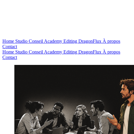
Home
Studio
Conseil
Academy
Editing
DragonFlux
À propos
Contact
Home
Studio
Conseil
Academy
Editing
DragonFlux
À propos
Contact