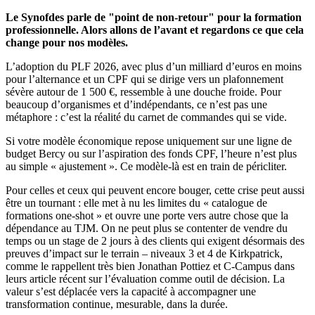
Le Synofdes parle de "point de non‑retour" pour la formation
professionnelle. Alors allons de l’avant et regardons ce que cela
change pour nos modèles.​
L’adoption du PLF 2026, avec plus d’un milliard d’euros en moins
pour l’alternance et un CPF qui se dirige vers un plafonnement
sévère autour de 1 500 €, ressemble à une douche froide. Pour
beaucoup d’organismes et d’indépendants, ce n’est pas une
métaphore : c’est la réalité du carnet de commandes qui se vide.
Si votre modèle économique repose uniquement sur une ligne de
budget Bercy ou sur l’aspiration des fonds CPF, l’heure n’est plus
au simple « ajustement ». Ce modèle‑là est en train de péricliter.
Pour celles et ceux qui peuvent encore bouger, cette crise peut aussi
être un tournant : elle met à nu les limites du « catalogue de
formations one‑shot » et ouvre une porte vers autre chose que la
dépendance au TJM. On ne peut plus se contenter de vendre du
temps ou un stage de 2 jours à des clients qui exigent désormais des
preuves d’impact sur le terrain – niveaux 3 et 4 de Kirkpatrick,
comme le rappellent très bien Jonathan Pottiez et C-Campus dans
leurs article récent sur l’évaluation comme outil de décision. La
valeur s’est déplacée vers la capacité à accompagner une
transformation continue, mesurable, dans la durée.