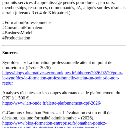
produits‑services d’apprentissage pensés pour durer : parcours,
memberships, ressources, communautés, IA, alignés sur des résultats
terrain (niveaux 3 et 4 de Kirkpatrick).
#FormationProfessionnelle
#ConsultantFormateur
#BusinessModel
#Productisation
Sources
Synofdes – « La formation professionnelle atteint un point de
non‑retour » (février 2026).
https://blogs.alternatives-economiques.fr/abherve/2026/02/20/pour-
le-synofdes-la-formation-professionnelle-atteint-un-point-de-non-
retour
Analyses récentes sur les coupes alternance et le plafonnement du
CPF à 1 500 €.
https://www.lart-onde.fr/alerte-plafonnement-cpf-2026/
C‑Campus / Jonathan Pottiez – « L’évaluation est un outil de
décision, pas une formalité administrative » (2026).
https://www.blog-formation-entreprise.fr/jonathan-pottiez-