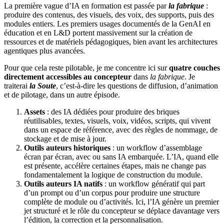
La première vague d’IA en formation est passée par
la fabrique
:
produire des contenus, des visuels, des voix, des supports, puis des
modules entiers. Les premiers usages documentés de la GenAI en
éducation et en L&D portent massivement sur la création de
ressources et de matériels pédagogiques, bien avant les architectures
agentiques plus avancées.
Pour que cela reste pilotable, je me concentre ici sur
quatre couches
directement accessibles au concepteur
dans
la fabrique
. Je
traiterai
la Soute
, c’est-à-dire les questions de diffusion, d’animation
et de pilotage, dans un autre épisode.
Assets
: des IA dédiées pour produire des briques
réutilisables, textes, visuels, voix, vidéos, scripts, qui vivent
dans un espace de référence, avec des règles de nommage, de
stockage et de mise à jour.
Outils auteurs historiques
: un workflow d’assemblage
écran par écran, avec ou sans IA embarquée. L’IA, quand elle
est présente, accélère certaines étapes, mais ne change pas
fondamentalement la logique de construction du module.
Outils auteurs IA natifs
: un workflow génératif qui part
d’un prompt ou d’un corpus pour produire une structure
complète de module ou d’activités. Ici, l’IA génère un premier
jet structuré et le rôle du concepteur se déplace davantage vers
l’édition, la correction et la personnalisation.