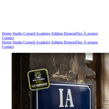
Home
Studio
Conseil
Academy
Editing
DragonFlux
À propos
Contact
Home
Studio
Conseil
Academy
Editing
DragonFlux
À propos
Contact