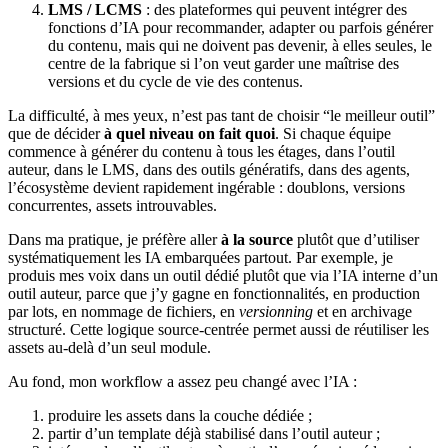
LMS / LCMS
: des plateformes qui peuvent intégrer des
fonctions d’IA pour recommander, adapter ou parfois générer
du contenu, mais qui ne doivent pas devenir, à elles seules, le
centre de la fabrique si l’on veut garder une maîtrise des
versions et du cycle de vie des contenus.
La difficulté, à mes yeux, n’est pas tant de choisir “le meilleur outil”
que de décider
à quel niveau on fait quoi
. Si chaque équipe
commence à générer du contenu à tous les étages, dans l’outil
auteur, dans le LMS, dans des outils génératifs, dans des agents,
l’écosystème devient rapidement ingérable : doublons, versions
concurrentes, assets introuvables.
Dans ma pratique, je préfère aller
à la source
plutôt que d’utiliser
systématiquement les IA embarquées partout. Par exemple, je
produis mes voix dans un outil dédié plutôt que via l’IA interne d’un
outil auteur, parce que j’y gagne en fonctionnalités, en production
par lots, en nommage de fichiers, en
versionning
et en archivage
structuré. Cette logique source-centrée permet aussi de réutiliser les
assets au-delà d’un seul module.
Au fond, mon workflow a assez peu changé avec l’IA :
produire les assets dans la couche dédiée ;
partir d’un template déjà stabilisé dans l’outil auteur ;