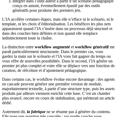
intégrer dans l’outil auteur à partir d’un scénario pédagogique
conçu en amont, éventuellement épaulé par des outils
génératifs pour produire des premiers jets.
L’IA accélère certaines étapes, mais elle n’efface ni le scénario, ni le
template, ni les choix d’éditorialisation. Les bénéfices les plus nets
apparaissent quand l’IA s’insère dans un processus déjà structuré et
dans des couches bien définies et non quand elle remplace
indistinctement toute la chaîne.
La distinction entre
workflow augmenté
et
workflow génératif
me
paraît particulièrement structurante. Dans le premier cas, vous
gardez la main sur le scénario et l’IA vous fait gagner du temps ou
vous offre de nouvelles possibilités. Dans le second, l’IA génère un
premier jet plus complet et votre rôle se déplace vers une fonction de
curation, de réécriture et d’ajustement pédagogique.
Dans certains cas, le workflow évolue encore davantage : des agents
en cascade peuvent générer une première version de module,
majoritairement textuelle, à partir d’une structure type, puis les assets
produits par ailleurs viennent enrichir cette base. C’est un chantier
plus avancé, encore en cours de stabilisation, qui mériterait un article
dédié.
Autrement dit,
la fabrique
ne se résume pas à générer du contenu.
Elle pose une question très concrète : sur quelle couche vous