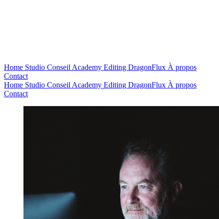
Home
Studio
Conseil
Academy
Editing
DragonFlux
À propos
Contact
Home
Studio
Conseil
Academy
Editing
DragonFlux
À propos
Contact