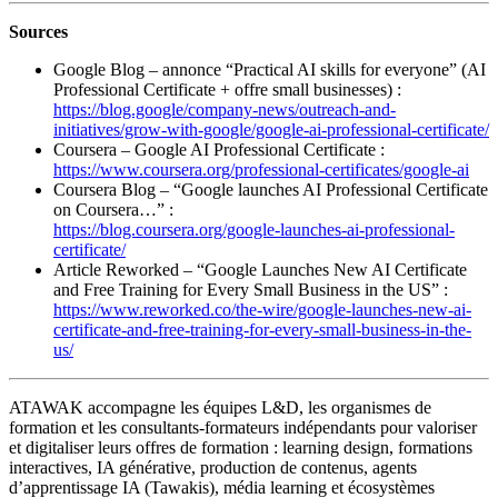
Sources
Google Blog – annonce “Practical AI skills for everyone” (AI
Professional Certificate + offre small businesses) :
https://blog.google/company-news/outreach-and-
initiatives/grow-with-google/google-ai-professional-certificate/
Coursera – Google AI Professional Certificate :
https://www.coursera.org/professional-certificates/google-ai
Coursera Blog – “Google launches AI Professional Certificate
on Coursera…” :
https://blog.coursera.org/google-launches-ai-professional-
certificate/
Article Reworked – “Google Launches New AI Certificate
and Free Training for Every Small Business in the US” :
https://www.reworked.co/the-wire/google-launches-new-ai-
certificate-and-free-training-for-every-small-business-in-the-
us/
ATAWAK accompagne les équipes L&D, les organismes de
formation et les consultants-formateurs indépendants pour valoriser
et digitaliser leurs offres de formation : learning design, formations
interactives, IA générative, production de contenus, agents
d’apprentissage IA (Tawakis), média learning et écosystèmes