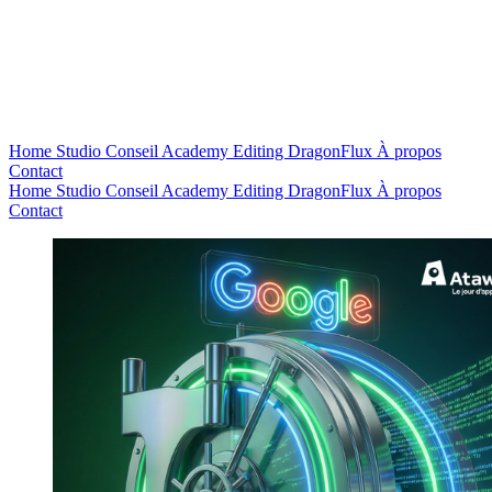
Home
Studio
Conseil
Academy
Editing
DragonFlux
À propos
Contact
Home
Studio
Conseil
Academy
Editing
DragonFlux
À propos
Contact