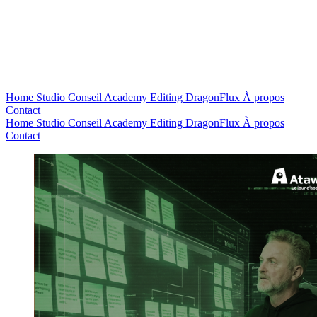
Home
Studio
Conseil
Academy
Editing
DragonFlux
À propos
Contact
Home
Studio
Conseil
Academy
Editing
DragonFlux
À propos
Contact